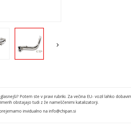

puh glasnejši? Potem ste v pravi rubriki. Za večina EU- vozil lahko do
rimerih obstajajo tudi z že nameščenimi katalizatorji.
 sprejemamo invidualno na
info@chipan.si