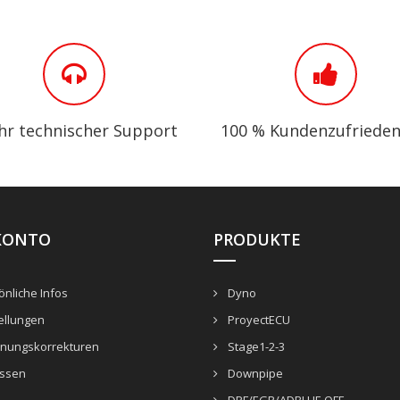
ahr technischer Support
100 % Kundenzufrieden
KONTO
PRODUKTE
nliche Infos
Dyno
ellungen
ProyectECU
nungskorrekturen
Stage1-2-3
ssen
Downpipe
DPF/EGR/ADBLUE OFF