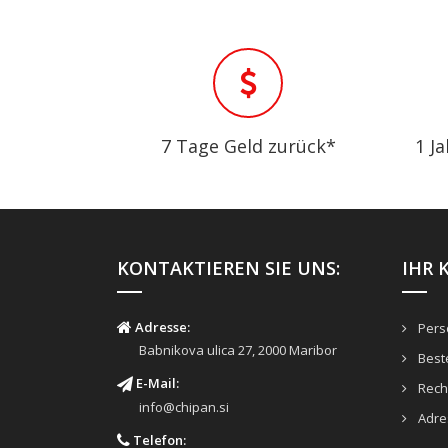
7 Tage Geld zurück*
1 J
KONTAKTIEREN SIE UNS:
IHR 
Adresse:
Persö
Babnikova ulica 27, 2000 Maribor
Best
E-Mail:
Rech
info@chipan.si
Adre
Telefon: