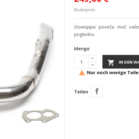
Bruttopreis
Downpipe poveča moč vašem
pogledov.
Menge

IN DEN W
Nur noch wenige Teile

Teilen