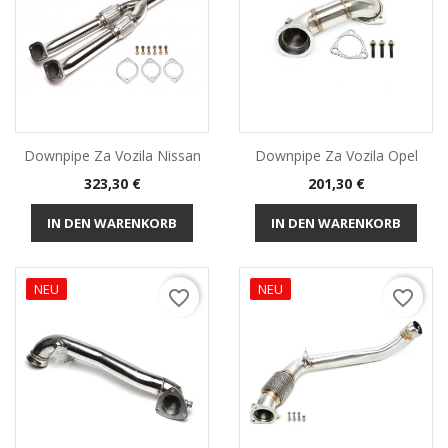
Downpipe Za Vozila Nissan
Downpipe Za Vozila Opel
Preis
Preis
323,30 €
201,30 €
IN DEN WARENKORB
IN DEN WARENKORB
NEU
NEU
favorite_border
favorite_border