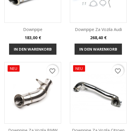
Downpipe
Downpipe Za Vozila Audi
Preis
Preis
183,00 €
268,40 €
IN DEN WARENKORB
IN DEN WARENKORB
NEU
NEU
favorite_border
favorite_border
Downpipe Za Vozila BMW
Downpipe Za Vozila Citroen