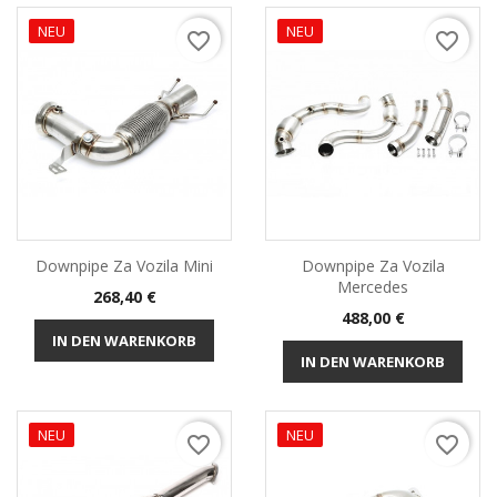
NEU
NEU
favorite_border
favorite_border
Downpipe Za Vozila Mini
Downpipe Za Vozila
Mercedes
Preis
268,40 €
Preis
488,00 €
IN DEN WARENKORB
IN DEN WARENKORB
NEU
NEU
favorite_border
favorite_border