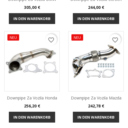
Preis
Preis
305,00 €
244,00 €
IN DEN WARENKORB
IN DEN WARENKORB
NEU
NEU
favorite_border
favorite_border
Downpipe Za Vozila Honda
Downpipe Za Vozila Mazda
Preis
Preis
256,20 €
242,78 €
IN DEN WARENKORB
IN DEN WARENKORB