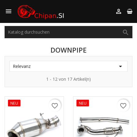



DOWNPIPE

Relevanz
1 - 12 von 17 Artikel(n)
NEU
NEU
favorite_border
favorite_border